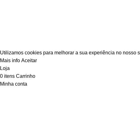
Todos os direitos reservados para
Redes & Cia
www.redesecia
Redes & Cia. / CNPJ: 40.828.271/0001-54 / Inscrição Estadual
Utilizamos cookies para melhorar a sua experiência no nosso s
Mais info
Aceitar
Loja
0
itens
Carrinho
Minha conta
Favoritos