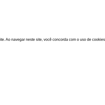
.com.br
2024
: 00.000.00-0 / Endereço Rua Miguel Ferreira de Melo 83 - Sã
COMPRE EM ATÉ 3 VEZES NO CARTÃO SEM ACRÉSCIMO
ite. Ao navegar neste site, você concorda com o uso de cookies