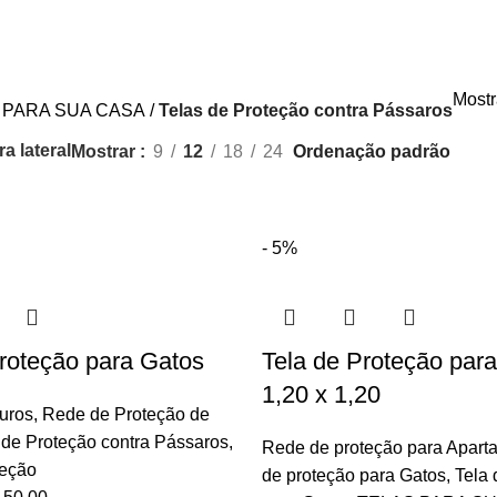
Mostr
 PARA SUA CASA
Telas de Proteção contra Pássaros
a lateral
Mostrar
9
12
18
24
- 5%
roteção para Gatos
Tela de Proteção par
1,20 x 1,20
uros
,
Rede de Proteção de
 de Proteção contra Pássaros
,
Rede de proteção para Apart
teção
de proteção para Gatos
,
Tela 