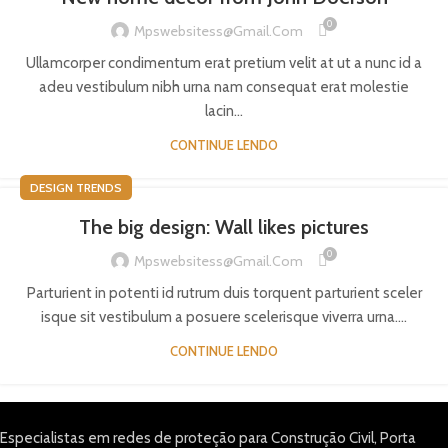
0
Mpswebsitess@gmail.com
Ullamcorper condimentum erat pretium velit at ut a nunc id a
adeu vestibulum nibh urna nam consequat erat molestie
lacin...
CONTINUE LENDO
DESIGN TRENDS
The big design: Wall likes pictures
0
Mpswebsitess@gmail.com
Parturient in potenti id rutrum duis torquent parturient sceler
isque sit vestibulum a posuere scelerisque viverra urna....
CONTINUE LENDO
Especialistas em redes de proteção para Construção Civil, Porta