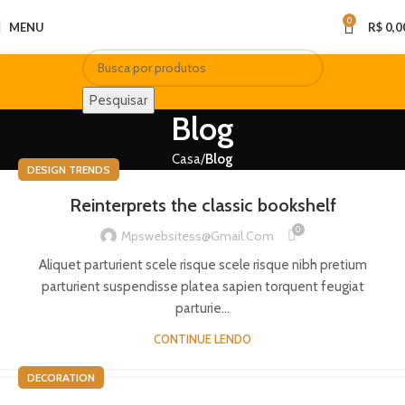
COMPRE EM ATÉ 3 VEZES NO CARTÃO SEM ACRÉSCIMO!
0
MENU
R$
0,0
Pesquisar
Blog
Casa
Blog
DESIGN TRENDS
Reinterprets the classic bookshelf
0
Mpswebsitess@gmail.com
Aliquet parturient scele risque scele risque nibh pretium
parturient suspendisse platea sapien torquent feugiat
parturie...
CONTINUE LENDO
DECORATION