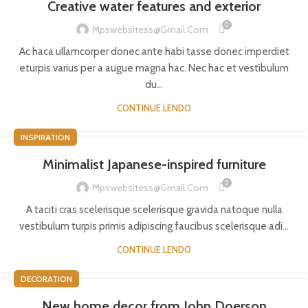
Creative water features and exterior
0
Mpswebsitess@gmail.com
Ac haca ullamcorper donec ante habi tasse donec imperdiet
eturpis varius per a augue magna hac. Nec hac et vestibulum
du...
CONTINUE LENDO
INSPIRATION
Minimalist Japanese-inspired furniture
0
Mpswebsitess@gmail.com
A taciti cras scelerisque scelerisque gravida natoque nulla
vestibulum turpis primis adipiscing faucibus scelerisque adi...
CONTINUE LENDO
DECORATION
New home decor from John Doerson