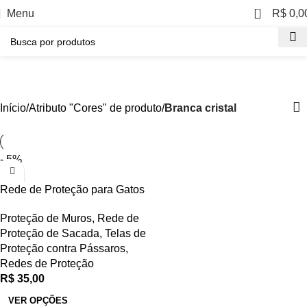
COMPRE EM ATÉ 3 VEZES NO CARTÃO SEM
0
Menu
R$
0,0
ACRÉSCIMO!
Branca cristal
Categorias
Início
Atributo "Cores" de produto
Branca cristal
- 5%
Rede de Proteção para Gatos
Proteção de Muros
,
Rede de
Proteção de Sacada
,
Telas de
Proteção contra Pássaros
,
Redes de Proteção
R$
VER OPÇÕES