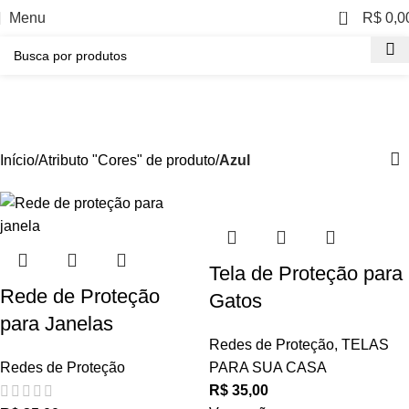
0
Menu
R$
0,0
Azul
Categorias
Início
Atributo "Cores" de produto
Azul
- 5%
- 5%
- 5%
Tela de Proteção para
Rede de Proteção
Gatos
para Janelas
Redes de Proteção
,
TELAS
Redes de Proteção
PARA SUA CASA
R$