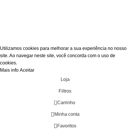
Paulo -SP - CEP 08390-000 / fale com nossa Equipe
COMPRE EM ATÉ 3 VEZES NO CARTÃO SEM
ACRÉSCIMO!
Utilizamos cookies para melhorar a sua experiência no nosso
site. Ao navegar neste site, você concorda com o uso de
cookies.
Mais info
Aceitar
Loja
Filtros
0
Carrinho
Minha conta
Favoritos